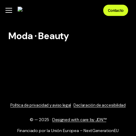
Skip
Menu
Contacto
to
main
content
Moda · Beauty
Urban Sky
Política de privacidad y aviso legal
·
Declaración de accesibilidad
© — 2025 ·
Designed with care by JDN™
Financiado por la Unión Europea – NextGenerationEU