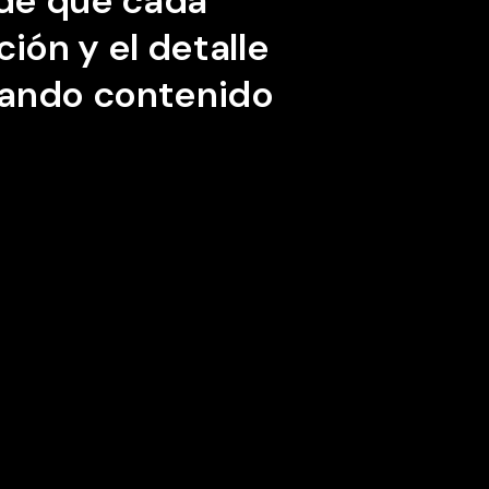
de
que
cada
ción
y
el
detalle
rando
contenido