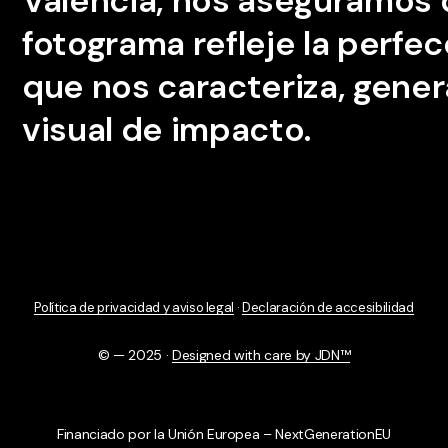
Valencia,
nos
aseguramos
fotograma
refleje
la
perfec
que
nos
caracteriza,
gene
visual
de
impacto.
Política de privacidad y aviso legal
·
Declaración de accesibilidad
© — 2025 ·
Designed with care by JDN™
Financiado por la Unión Europea – NextGenerationEU