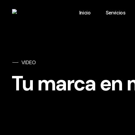
Skip
Menu
Inicio
Servicios
to
main
content
VIDEO
Tu
marca
en